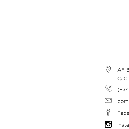
AF 
C/ Co
(+34
come
Fac
Inst