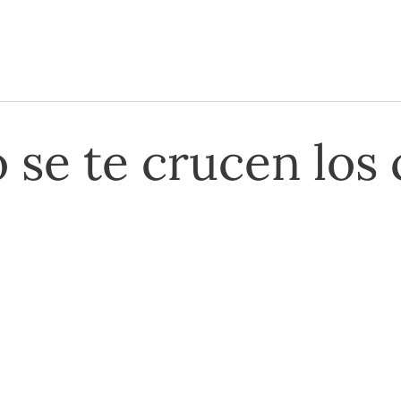
 se te crucen los 
 con la instalación eléctrica, no lo dudes: lláma
tacto y pídenos un presupuesto sin compromiso.
rcelona a un precio electrizante.