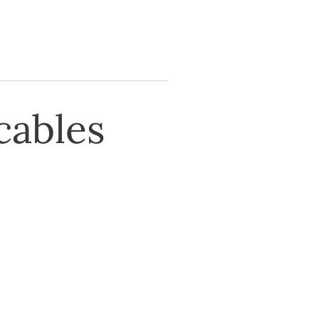
cables
nos o envía un
 Los mejores