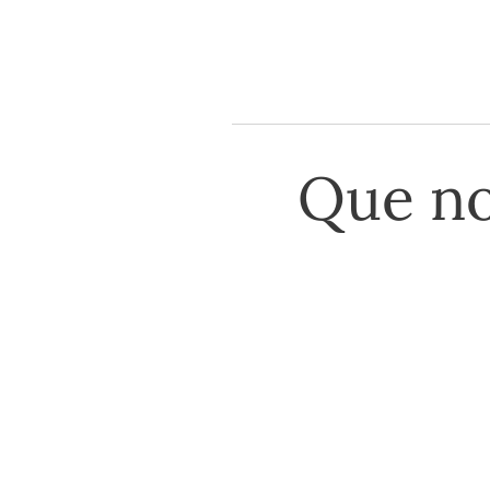
Que no
Si tienes problemas
formulario de con
electricistas de Ba