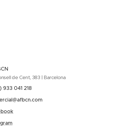
BCN
nsell de Cent, 383 | Barcelona
) 933 041 218
rcial@afbcn.com
ebook
agram