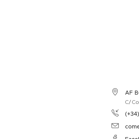
AF 
C/ Co
(+34)
come