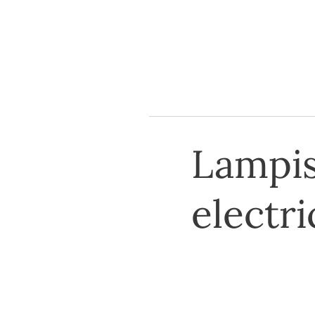
Lampis
electr
Todos los servicio
presupuesto sin c