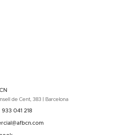
BCN
nsell de Cent, 383 | Barcelona
 933 041 218
rcial@afbcn.com