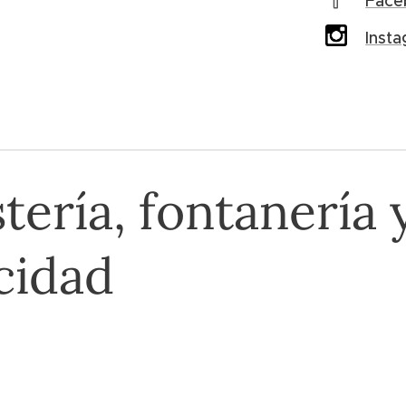
Face
Inst
tería, fontanería 
icidad
s que necesitas están aquí, sólo tienes que pedir
ompromiso y estaremos encantados de enviárte